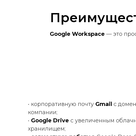
Преимущест
Google Workspace
— это про
• корпоративную почту
Gmail
с доме
компании;
•
Google Drive
с увеличенным облач
хранилищем;