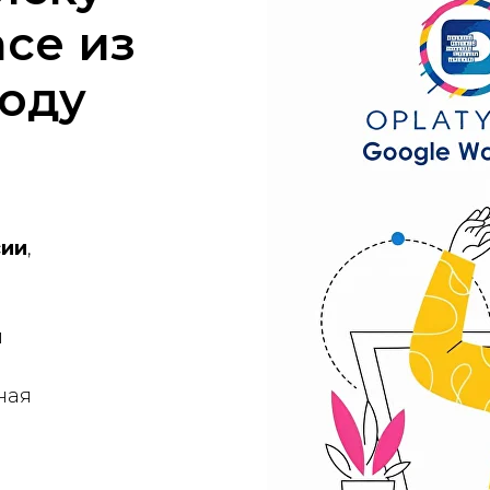
ce из
году
сии
,
и
ная