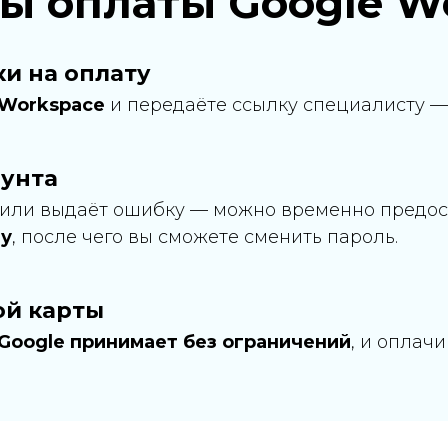
ы оплаты
Google W
и на оплату
 Workspace
и передаёте ссылку специалисту —
аунта
 или выдаёт ошибку — можно временно предост
ту
, после чего вы сможете сменить пароль.
ой карты
Google принимает без ограничений
, и оплач