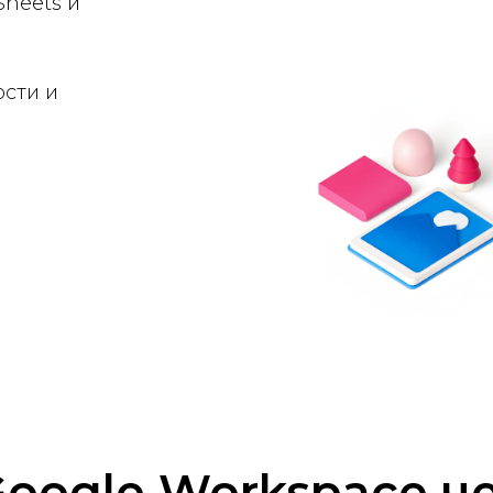
Sheets и
сти и
Google Workspace че