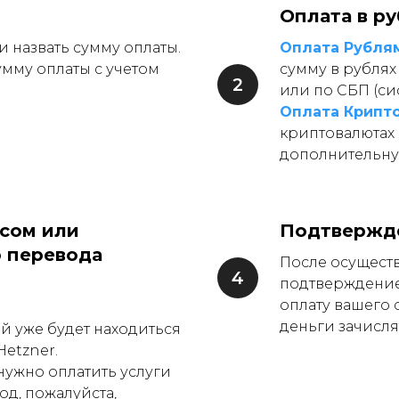
Оплата в р
 назвать сумму оплаты.
Оплата Рубля
умму оплаты с учетом
сумму в рублях
или по СБП (си
Оплата Крипт
криптовалютах (
дополнительну
нсом или
Подтвержде
 перевода
После осуществ
подтверждение
оплату вашего с
деньги зачисля
ой уже будет находиться
Hetzner.
нужно оплатить услуги
од, пожалуйста,