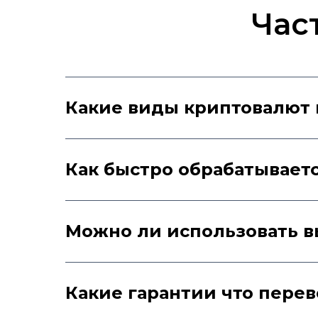
Час
Какие виды криптовалют 
Санкции больше н
Как быстро обрабатывает
Можно ли использовать в
Написать в Telegram
Какие гарантии что пере