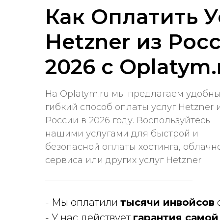
Как Оплатить У
Hetzner из Рос
2026 с Oplatym.
На Oplatym.ru мы предлагаем удобны
гибкий способ оплаты услуг Hetzner 
России в 2026 году. Воспользуйтесь
нашими услугами для быстрой и
безопасной оплаты хостинга, облачн
сервиса или других услуг Hetzner
- Мы оплатили
тысячи инвойсов
о
- У нас действует
гарантия самой