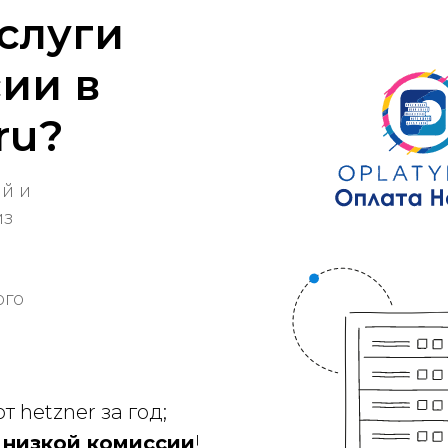
слуги
сии в
ru?
й и
из
ого
т hetzner за год;
 низкой комиссии
!