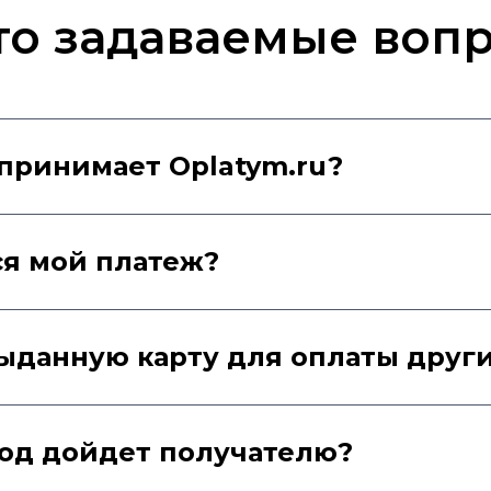
то задаваемые воп
принимает Oplatym.ru?
е страшны!
ся мой платеж?
ыданную карту для оплаты други
вод дойдет получателю?