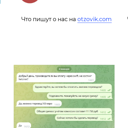
Что пишут о нас на
otzovik.com