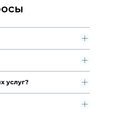
росы
х услуг?