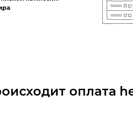
ира
.
роисходит оплата he