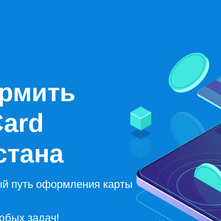
рмить
Card
стана
ый путь оформления карты
юбых задач!