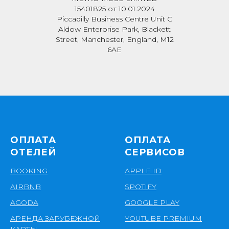
15401825 от 10.01.2024
Piccadilly Business Centre Unit C
Aldow Enterprise Park, Blackett
Street, Manchester, England, M12
6AE
ОПЛАТА
ОПЛАТА
ОТЕЛЕЙ
СЕРВИСОВ
BOOKING
APPLE ID
AIRBNB
SPOTIFY
AGODA
GOOGLE PLAY
АРЕНДА ЗАРУБЕЖНОЙ
YOUTUBE PREMIUM
КАРТЫ